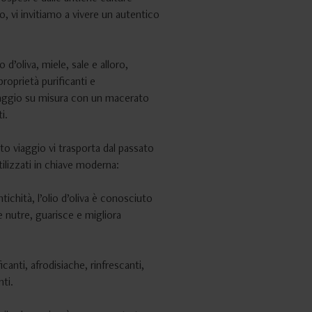
 vi invitiamo a vivere un autentico
o d’oliva, miele, sale e alloro,
roprietà purificanti e
ssaggio su misura con un macerato
i.
sto viaggio vi trasporta dal passato
tilizzati in chiave moderna:
ichità, l’olio d’oliva è conosciuto
nutre, guarisce e migliora
ficanti, afrodisiache, rinfrescanti,
nti.