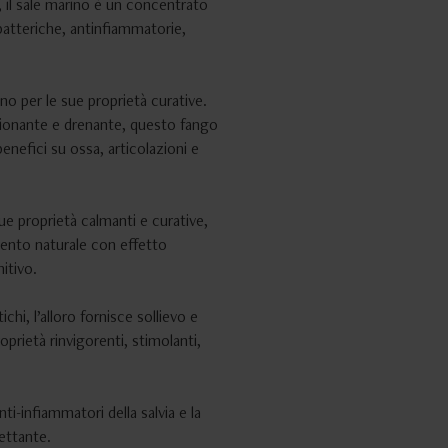
, il sale marino è un concentrato
batteriche, antinfiammatorie,
no per le sue proprietà curative.
ionante e drenante, questo fango
benefici su ossa, articolazioni e
sue proprietà calmanti e curative,
ento naturale con effetto
nitivo.
chi, l’alloro fornisce sollievo e
oprietà rinvigorenti, stimolanti,
anti-infiammatori della salvia e la
ettante.