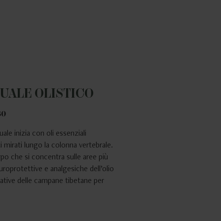
TUALE OLISTICO
30
ale inizia con oli essenziali
 mirati lungo la colonna vertebrale.
o che si concentra sulle aree più
uroprotettive e analgesiche dell’olio
urative delle campane tibetane per