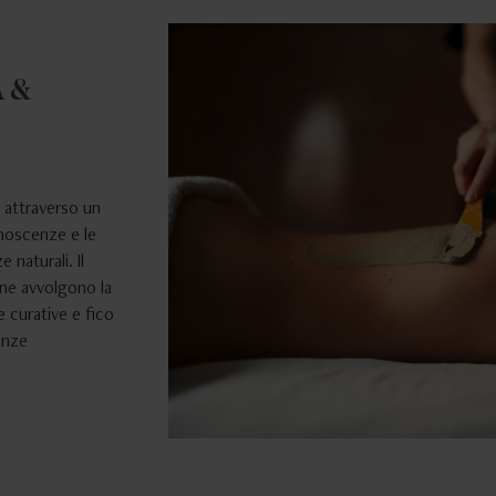
 &
, attraverso un
onoscenze e le
 naturali. Il
tane avvolgono la
e curative e fico
enze