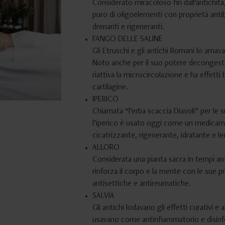
Considerato miracoloso fin dall’antichità
puro di oligoelementi con proprietà anti
drenanti e rigeneranti.
FANGO DELLE SALINE
Gli Etruschi e gli antichi Romani lo amava
Noto anche per il suo potere decongest
riattiva la microcircolazione e ha effetti 
cartilagine.
IPERICO
Chiamata “l’erba scaccia Diavoli” per le 
l’iperico è usato oggi come un medicam
cicatrizzante, rigenerante, idratante e le
ALLORO
Considerata una pianta sacra in tempi anti
rinforza il corpo e la mente con le sue pr
antisettiche e antireumatiche.
SALVIA
Gli antichi lodavano gli effetti curativi e 
usavano come antinfiammatorio e disinf