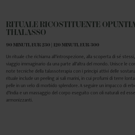
RITUALE RICOSTITUENTE OPUNTIA
THALASSO
90 MINUTI, EUR 230 | 120 MINUTI, EUR 300
Un rituale che richiama all’introspezione, alla scoperta di sé stessi
viaggio immaginario da una parte all’altra del mondo. Unisce le c
note tecniche della talassoterapia con i principi attivi delle sostanze
rituale include un peeling ai sali marini, in cui profumi di terre lon
pelle in un velo di morbido splendore. A seguire un impacco di erb
d’India e un massaggio del corpo eseguito con oli naturali ed ess
armonizzanti.