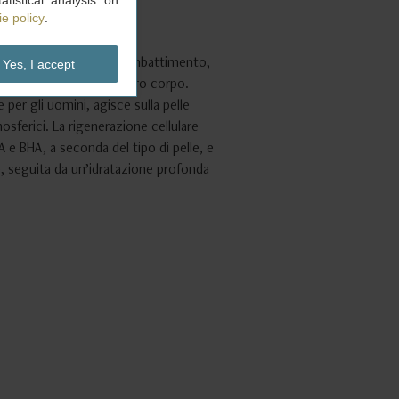
tistical analysis on
e policy
.
per la loro abilità nel combattimento,
Yes, I accept
ura che dedicavano al loro corpo.
er gli uomini, agisce sulla pelle
osferici. La rigenerazione cellulare
HA e BHA, a seconda del tipo di pelle, e
 seguita da un’idratazione profonda