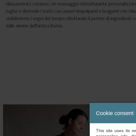
rilassamento cutaneo. Un massaggio ristrutturante personalizzato
rughe e distende i tratti con azioni rimpolpanti e leviganti che ri
visibilmente i segni del tempo sfruttando il potere di ingredienti 
dalle donne dell’antica Roma.
Cookie consent
This site uses its 