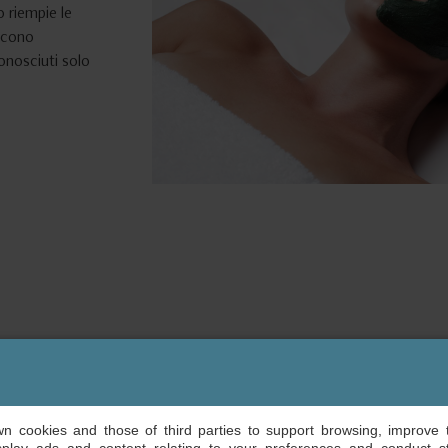
 riempie le
ducono
conosciuti solo
own cookies and those of third parties to support browsing, improve 
GLADIATORS LUXURY F