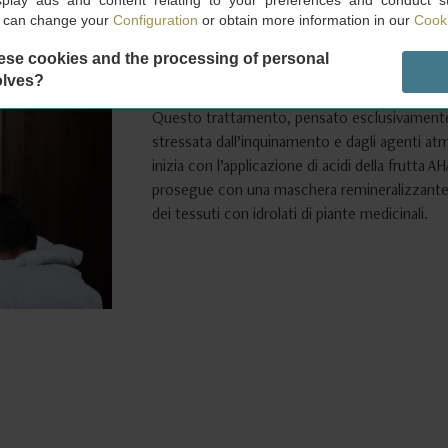
splay ads and content relating to your preferences and conduct sta
u can change your
Configuration
or obtain more information in our
Cooki
75 MINUTES, EUR 190
ese cookies and the processing of personal
Se i gladiatori sono famosi in tutto il mondo 
olves?
sono meno conosciuti per l’attenzione e la c
Questo trattamento, pensato esclusivamente p
stressata dall’inquinamento e dagli agenti atm
inizia con l’applicazione di acidi della frutta A
prosegue con una maschera remineralizzante,
dei tessuti con idrolati di piante medicinali.