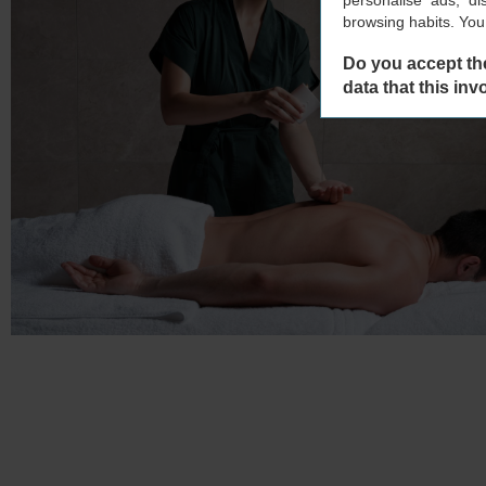
personalise ads, di
browsing habits. Yo
Do you accept th
data that this inv