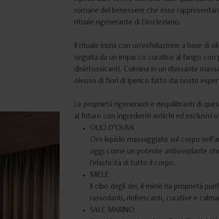
romane del benessere che esse rappresentano,
rituale rigenerante di Diocleziano.
Il rituale inizia con un’esfoliazione a base di oli
seguita da un impacco curativo al fango con p
disintossicanti. Culmina in un rilassante ma
oleoso di fiori di Iperico fatto dai nostri espert
Le proprietà rigeneranti e riequilibranti di que
al futuro con ingredienti antichi ed esclusivi u
OLIO D’OLIVA
Oro liquido massaggiato sul corpo nell’ant
oggi come un potente antiossidante che 
l’elasticità di tutto il corpo.
MIELE
Il cibo degli dei, il miele ha proprietà puri
rassodanti, rinfrescanti, curative e calma
SALE MARINO